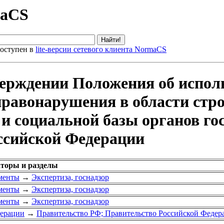
maCS
оступен в
lite-версии сетевого клиента NormaCS
верждении Положения об испол
равонарушения в области стро
и социальной базы органов го
оссийской Федерации
аторы и разделы
менты
→
Экспертиза, госнадзор
менты
→
Экспертиза, госнадзор
менты
→
Экспертиза, госнадзор
дерации
→
Правительство РФ; Правительство Российской Федер