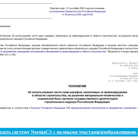
азать систему NormaCS с полными текстами/изображениями 