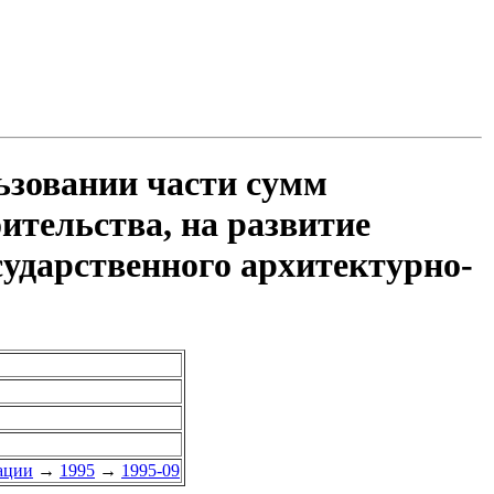
ьзовании части сумм
ительства, на развитие
сударственного архитектурно-
ации
→
1995
→
1995-09