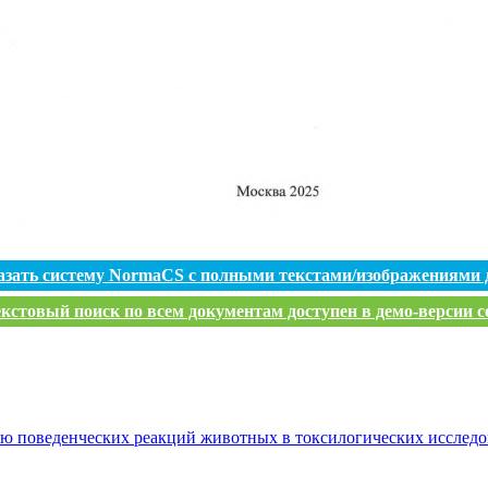
азать систему NormaCS с полными текстами/изображениями 
кстовый поиск по всем документам доступен в демо-версии с
ю поведенческих реакций животных в токсилогических исследо