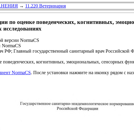
АНЕНИЯ
→
11.220 Ветеринария
ции по оценке поведенческих, когнитивных, эмоци
х исследованиях
ой версии NormaCS
и NormaCS
ч РФ; Главный государственный санитарный врач Российской Ф
 поведенческих, когнитивных, эмоциональных, сенсорных фун
клиент NormaCS
. После установки нажмите на иконку рядом с на