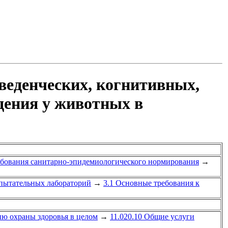
оведенческих, когнитивных,
дения у животных в
ебования санитарно-эпидемиологического нормирования
→
спытательных лабораторий
→
3.1 Основные требования к
ию охраны здоровья в целом
→
11.020.10 Общие услуги