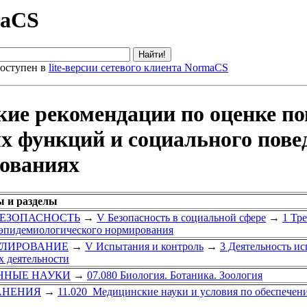
maCS
оступен в
lite-версии сетевого клиента NormaCS
кие рекомендации по оценке п
х функций и социального пове
дованиях
ы и разделы
 БЕЗОПАСНОСТЬ
→
V Безопасность в социальной сфере
→
1 Тр
-эпидемиологического нормирования
ГУЛИРОВАНИЕ
→
V Испытания и контроль
→
3 Деятельность и
х деятельности
ЕННЫЕ НАУКИ
→
07.080 Биология. Ботаника. Зоология
АНЕНИЯ
→
11.020 Медицинские науки и условия по обеспечен