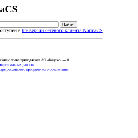
maCS
оступен в
lite-версии сетевого клиента NormaCS
межные права принадлежат АО «Кодекс» — 0+
 персональных данных
стре российского программного обеспечения