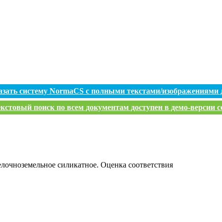
азать систему NormaCS с полными текстами/изображениями 
кстовый поиск по всем документам доступен в демо-версии с
елочноземельное силикатное. Оценка соответствия