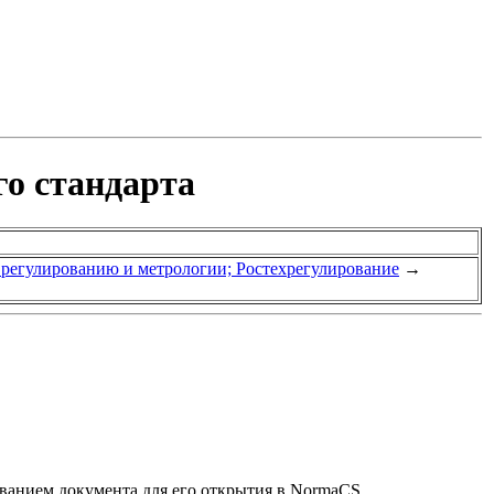
го стандарта
у регулированию и метрологии; Ростехрегулирование
→
званием документа для его открытия в NormaCS