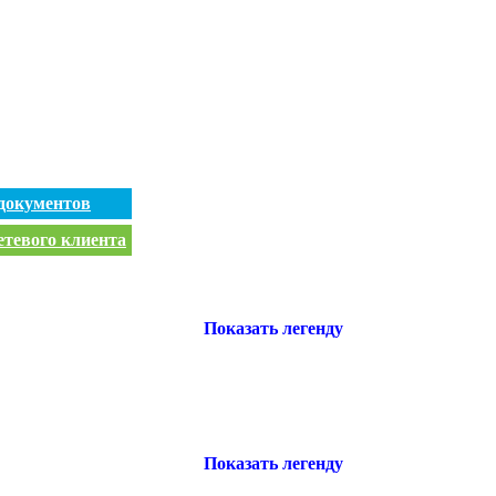
документов
етевого клиента
Показать легенду
Показать легенду