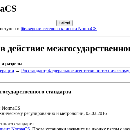
maCS
оступен в
lite-версии сетевого клиента NormaCS
 в действие межгосударственно
 и разделы
дерации
→
Росстандарт; Федеральное агентство по техническом
жгосударственного стандарта
и NormaCS
ехническому регулированию и метрологии, 03.03.2016
енного стандарта
клиент NormaCS
. После установки нажмите на иконку рядом с на