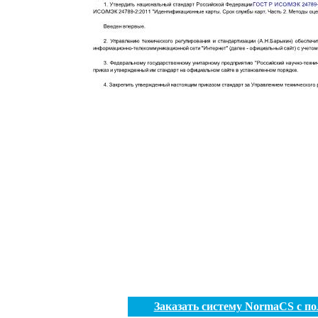
Заказать систему NormaCS с п