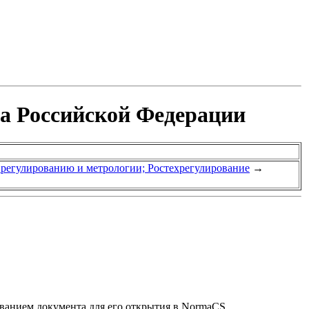
та Российской Федерации
у регулированию и метрологии; Ростехрегулирование
→
званием документа для его открытия в NormaCS