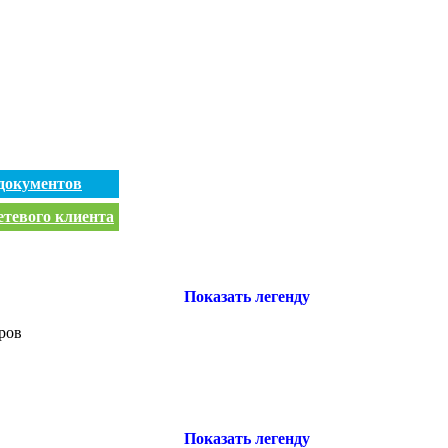
документов
етевого клиента
Показать легенду
ров
Показать легенду