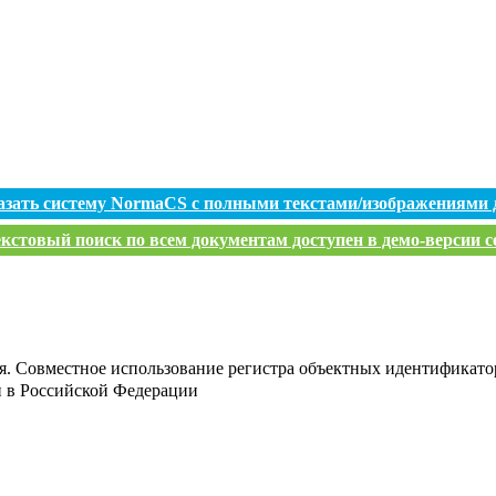
азать систему NormaCS с полными текстами/изображениями 
кстовый поиск по всем документам доступен в демо-версии с
я. Совместное использование регистра объектных идентификато
и в Российской Федерации