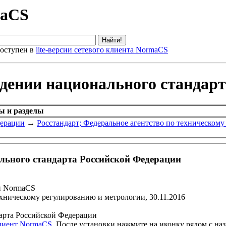
maCS
оступен в
lite-версии сетевого клиента NormaCS
ждении национального стандар
ы и разделы
дерации
→
Росстандарт; Федеральное агентство по техническом
льного стандарта Российской Федерации
и NormaCS
ехническому регулированию и метрологии, 30.11.2016
арта Российской Федерации
клиент NormaCS
. После установки нажмите на иконку рядом с на