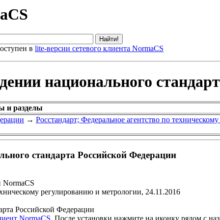
maCS
оступен в
lite-версии сетевого клиента NormaCS
ждении национального стандар
ы и разделы
дерации
→
Росстандарт; Федеральное агентство по техническом
льного стандарта Российской Федерации
и NormaCS
ехническому регулированию и метрологии, 24.11.2016
арта Российской Федерации
клиент NormaCS
. После установки нажмите на иконку рядом с на