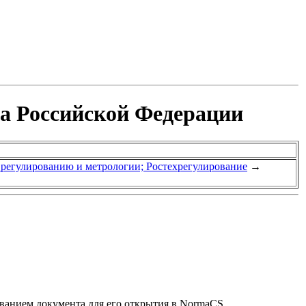
та Российской Федерации
у регулированию и метрологии; Ростехрегулирование
→
званием документа для его открытия в NormaCS