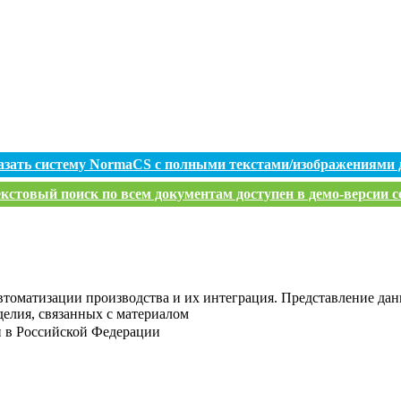
азать систему NormaCS с полными текстами/изображениями 
кстовый поиск по всем документам доступен в демо-версии с
томатизации производства и их интеграция. Представление дан
елия, связанных с материалом
и в Российской Федерации