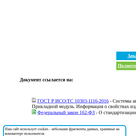
Зак
Полноте
Документ ссылается на:
ГОСТ Р ИСО/ТС 10303-1116-2016
- Системы ав
Прикладной модуль. Информация о свойствах изд
Федеральный закон 162-ФЗ
- О стандартизаци
На документ ссылаются:
Наш сайт использует cookies - небольшие фрагменты данных, хранимые на
компьютере пользователя.