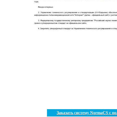
Заказать систему NormaCS с п