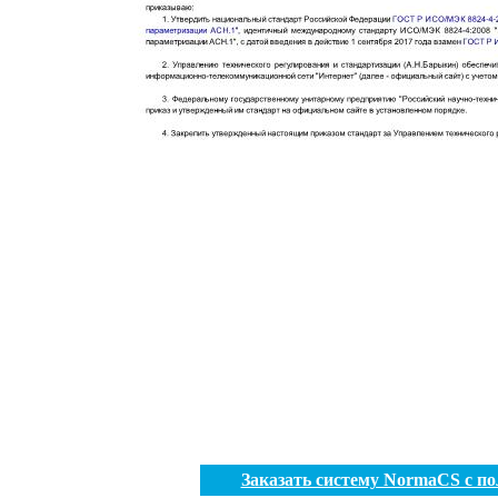
Заказать систему NormaCS с п