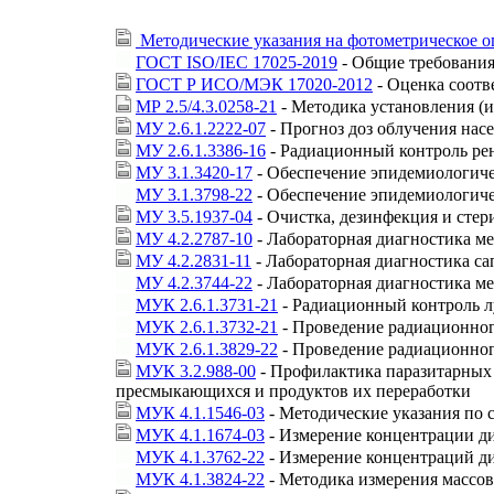
Методические указания на фотометрическое оп
ГОСТ ISO/IEC 17025-2019
- Общие требования
ГОСТ Р ИСО/МЭК 17020-2012
- Оценка соотв
МР 2.5/4.3.0258-21
- Методика установления (
МУ 2.6.1.2222-07
- Прогноз доз облучения нас
МУ 2.6.1.3386-16
- Радиационный контроль рен
МУ 3.1.3420-17
- Обеспечение эпидемиологиче
МУ 3.1.3798-22
- Обеспечение эпидемиологиче
МУ 3.5.1937-04
- Очистка, дезинфекция и стер
МУ 4.2.2787-10
- Лабораторная диагностика м
МУ 4.2.2831-11
- Лабораторная диагностика са
МУ 4.2.3744-22
- Лабораторная диагностика ме
МУК 2.6.1.3731-21
- Радиационный контроль л
МУК 2.6.1.3732-21
- Проведение радиационног
МУК 2.6.1.3829-22
- Проведение радиационног
МУК 3.2.988-00
- Профилактика паразитарных 
пресмыкающихся и продуктов их переработки
МУК 4.1.1546-03
- Методические указания по 
МУК 4.1.1674-03
- Измерение концентрации д
МУК 4.1.3762-22
- Измерение концентраций д
МУК 4.1.3824-22
- Методика измерения массов