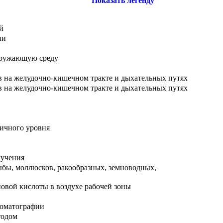
Показать легенду
й
ии
окружающую среду
в на желудочно-кишечном тракте и дыхательных путях
в на желудочно-кишечном тракте и дыхательных путях
личного уровня
лучения
ыбы, моллюсков, ракообразных, земноводных,
овой кислоты в воздухе рабочей зоны
роматографии
тодом