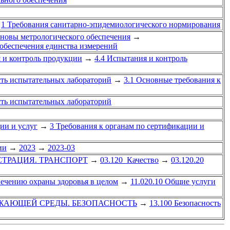
1 Требования санитарно-эпидемиологического нормирования
сновы метрологического обеспечения
→
 обеспечения единства измерений
 и контроль продукции
→
4.4 Испытания и контроль
сть испытательных лабораторий
→
3.1 Основные требования к
сть испытательных лабораторий
ии и услуг
→
3 Требования к органам по сертификации и
ии
→
2023
→
2023-03
СТРАЦИЯ. ТРАНСПОРТ
→
03.120 Качество
→
03.120.20
печению охраны здоровья в целом
→
11.020.10 Общие услуги
УЖАЮЩЕЙ СРЕДЫ. БЕЗОПАСНОСТЬ
→
13.100 Безопасность