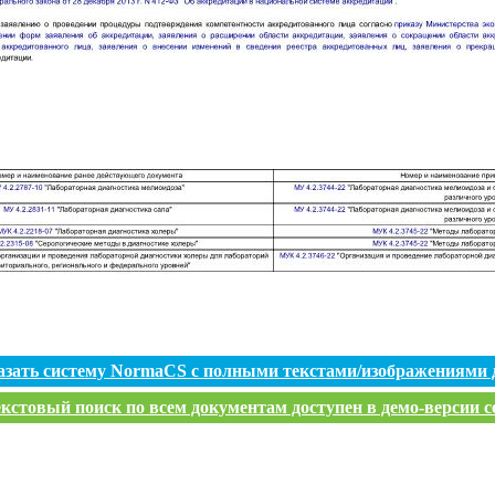
азать систему NormaCS с полными текстами/изображениями 
кстовый поиск по всем документам доступен в демо-версии с