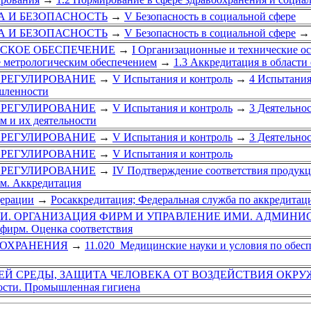
УДА И БЕЗОПАСНОСТЬ
→
V Безопасность в социальной сфере
УДА И БЕЗОПАСНОСТЬ
→
V Безопасность в социальной сфере
→
ЧЕСКОЕ ОБЕСПЕЧЕНИЕ
→
I Организационные и технические о
е метрологическим обеспечением
→
1.3 Аккредитация в области
Е РЕГУЛИРОВАНИЕ
→
V Испытания и контроль
→
4 Испытания
шленности
Е РЕГУЛИРОВАНИЕ
→
V Испытания и контроль
→
3 Деятельно
м и их деятельности
Е РЕГУЛИРОВАНИЕ
→
V Испытания и контроль
→
3 Деятельно
Е РЕГУЛИРОВАНИЕ
→
V Испытания и контроль
Е РЕГУЛИРОВАНИЕ
→
IV Подтверждение соответствия продукц
м. Аккредитация
дерации
→
Росаккредитация; Федеральная служба по аккредитац
ГИ. ОРГАНИЗАЦИЯ ФИРМ И УПРАВЛЕНИЕ ИМИ. АДМИНИ
фирм. Оценка соответствия
ООХРАНЕНИЯ
→
11.020 Медицинские науки и условия по обес
Й СРЕДЫ, ЗАЩИТА ЧЕЛОВЕКА ОТ ВОЗДЕЙСТВИЯ ОКР
ости. Промышленная гигиена