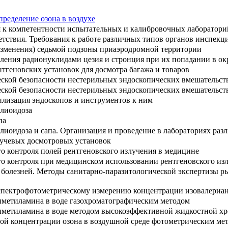
ределение озона в воздухе
 к компетентности испытательных и калибровочных лаборатори
етствия. Требования к работе различных типов органов инспекц
изменения) седьмой подзоны приаэродромной территории
еления радионуклидами цезия и стронция при их попадании в 
тгеновских установок для досмотра багажа и товаров
ской безопасности нестерильных эндоскопических вмешательст
ской безопасности нестерильных эндоскопических вмешательст
илизация эндоскопов и инструментов к ним
елиоидоза
па
лиоидоза и сапа. Организация и проведение в лабораториях раз
учевых досмотровых установок
о контроля полей рентгеновского излучения в медицине
о контроля при медицинском использовании рентгеновского из
болезней. Методы санитарно-паразитологической экспертизы р
спектрофотометрическому измерению концентрации изовалериан
иметиламина в воде газохроматографическим методом
иметиламина в воде методом высокоэффективной жидкостной х
ой концентрации озона в воздушной среде фотометрическим ме