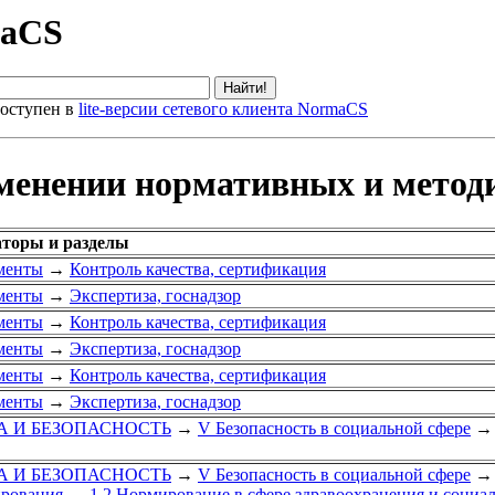
maCS
оступен в
lite-версии сетевого клиента NormaCS
менении нормативных и метод
аторы и разделы
менты
→
Контроль качества, сертификация
менты
→
Экспертиза, госнадзор
менты
→
Контроль качества, сертификация
менты
→
Экспертиза, госнадзор
менты
→
Контроль качества, сертификация
менты
→
Экспертиза, госнадзор
УДА И БЕЗОПАСНОСТЬ
→
V Безопасность в социальной сфере
→
УДА И БЕЗОПАСНОСТЬ
→
V Безопасность в социальной сфере
→
ирования
→
1.2 Нормирование в сфере здравоохранения и социа