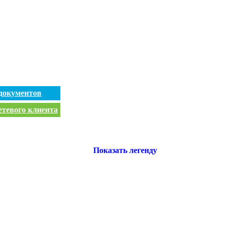
документов
етевого клиента
Показать легенду