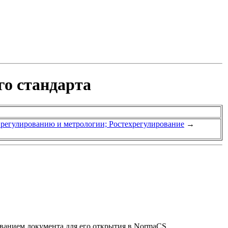
го стандарта
у регулированию и метрологии; Ростехрегулирование
→
званием документа для его открытия в NormaCS