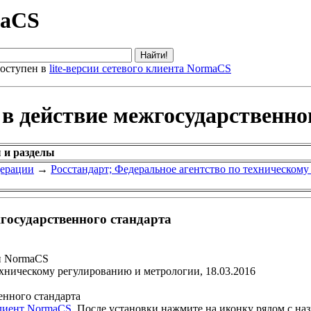
maCS
оступен в
lite-версии сетевого клиента NormaCS
 в действие межгосударственно
 и разделы
дерации
→
Росстандарт; Федеральное агентство по техническом
жгосударственного стандарта
и NormaCS
ехническому регулированию и метрологии, 18.03.2016
енного стандарта
клиент NormaCS
. После установки нажмите на иконку рядом с на