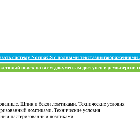
азать систему NormaCS с полными текстами/изображениями 
кстовый поиск по всем документам доступен в демо-версии с
ованные. Шпик и бекон ломтиками. Технические условия
еризованный ломтиками. Технические условия
ченый пастеризованный ломтиками