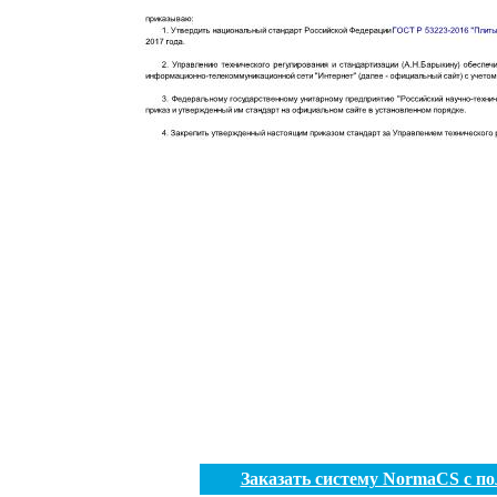
Заказать систему NormaCS с п