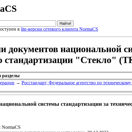
maCS
оступен в
lite-версии сетевого клиента NormaCS
ии документов национальной с
 стандартизации "Стекло" (ТК
и разделы
дерации
→
Росстандарт; Федеральное агентство по техническом
национальной системы стандартизации за техниче
и NormaCS