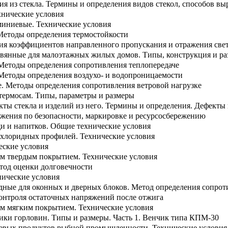
ия из стекла. Термины и определения видов стекол, способов в
хнические условия
миниевые. Технические условия
 Методы определения термостойкости
ия коэффициентов направленного пропускания и отражения све
евянные для малоэтажных жилых домов. Типы, конструкция и р
 Методы определения сопротивления теплопередаче
 Методы определения воздухо- и водопроницаемости
е. Методы определения сопротивления ветровой нагрузке
 термосам. Типы, параметры и размеры
кты стекла и изделий из него. Термины и определения. Дефекты 
ожения по безопасности, маркировке и ресурсосбережению
щи и напитков. Общие технические условия
лхлоридных профилей. Технические условия
еские условия
м твердым покрытием. Технические условия
тод оценки долговечности
нические условия
ые для оконных и дверных блоков. Метод определения сопрот
контроля остаточных напряжений после отжига
м мягким покрытием. Технические условия
ики горловин. Типы и размеры. Часть 1. Венчик типа КПМ-30
щевых продуктов рыбной промышленности. Технические условия