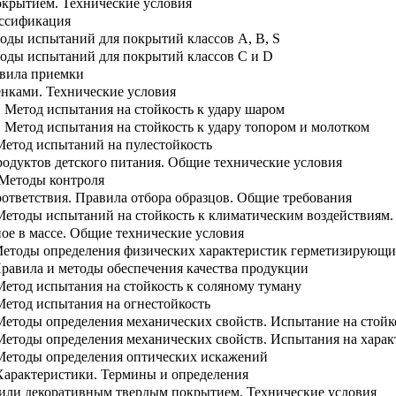
окрытием. Технические условия
ассификация
оды испытаний для покрытий классов А, В, S
тоды испытаний для покрытий классов C и D
авила приемки
нками. Технические условия
о. Метод испытания на стойкость к удару шаром
о. Метод испытания на стойкость к удару топором и молотком
 Метод испытаний на пулестойкость
родуктов детского питания. Общие технические условия
 Методы контроля
оответствия. Правила отбора образцов. Общие требования
. Методы испытаний на стойкость к климатическим воздействиям
ое в массе. Общие технические условия
Методы определения физических характеристик герметизирующи
равила и методы обеспечения качества продукции
 Метод испытания на стойкость к соляному туману
 Метод испытания на огнестойкость
 Методы определения механических свойств. Испытание на стой
 Методы определения механических свойств. Испытания на хара
. Методы определения оптических искажений
 Характеристики. Термины и определения
или декоративным твердым покрытием. Технические условия