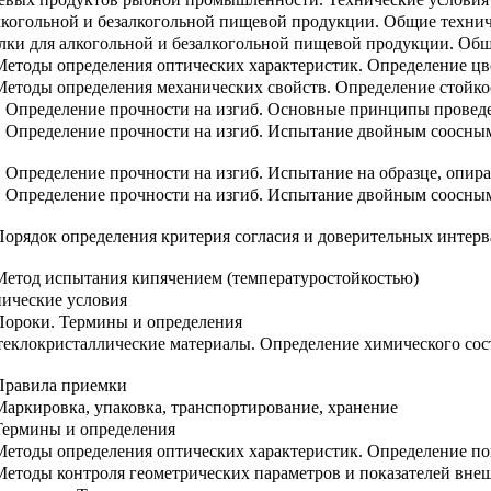
лкогольной и безалкогольной пищевой продукции. Общие технич
ылки для алкогольной и безалкогольной пищевой продукции. Об
. Методы определения оптических характеристик. Определение ц
 Методы определения механических свойств. Определение стойко
го. Определение прочности на изгиб. Основные принципы прове
о. Определение прочности на изгиб. Испытание двойным соосн
о. Определение прочности на изгиб. Испытание на образце, опир
го. Определение прочности на изгиб. Испытание двойным соосн
 Порядок определения критерия согласия и доверительных интер
. Метод испытания кипячением (температуростойкостью)
нические условия
 Пороки. Термины и определения
стеклокристаллические материалы. Определение химического сос
 Правила приемки
 Маркировка, упаковка, транспортирование, хранение
 Термины и определения
 Методы определения оптических характеристик. Определение п
 Методы контроля геометрических параметров и показателей вне