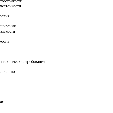
отостойкости
очестойкости
ловия
асширения
 вязкости
кости
и технические требования
давлению
ах