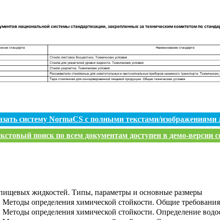
азать систему NormaCS с полными текстами/изображениями 
кстовый поиск по всем документам доступен в демо-версии с
 пищевых жидкостей. Типы, параметры и основные размеры
о. Методы определения химической стойкости. Общие требования
о. Методы определения химической стойкости. Определение водо