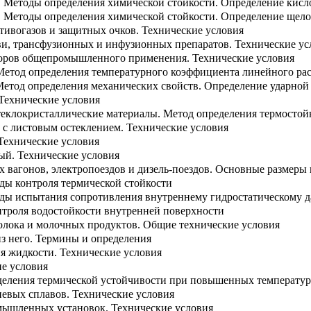
о. Методы определения химической стойкости. Определение кисл
о. Методы определения химической стойкости. Определение щел
тивогазов и защитных очков. Технические условия
ви, трансфузионных и инфузионных препаратов. Технические ус
боров общепромышленного применения. Технические условия
. Метод определения температурного коэффициента линейного р
 Метод определения механических свойств. Определение ударной
 Технические условия
теклокристаллические материалы. Метод определения термостой
 с листовым остеклением. Технические условия
 Технические условия
ый. Технические условия
 вагонов, электропоездов и дизель-поездов. Основные размеры 
оды контроля термической стойкости
оды испытания сопротивления внутреннему гидростатическому 
онтроля водостойкости внутренней поверхности
молока и молочных продуктов. Общие технические условия
из него. Термины и определения
ня жидкости. Технические условия
ие условия
еделения термической устойчивости при повышенных температур
евых сплавов. Технические условия
мышленных установок. Технические условия