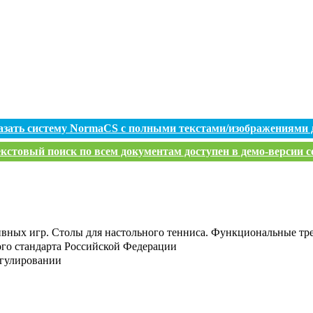
азать систему NormaCS с полными текстами/изображениями 
кстовый поиск по всем документам доступен в демо-версии с
ивных игр. Столы для настольного тенниса. Функциональные тр
го стандарта Российской Федерации
егулировании