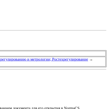
у регулированию и метрологии; Ростехрегулирование
→
званием документа для его открытия в NormaCS