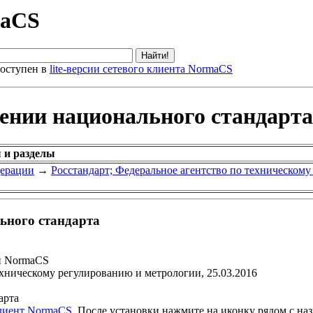
maCS
оступен в
lite-версии сетевого клиента NormaCS
дении национального стандарта
 и разделы
дерации
→
Росстандарт; Федеральное агентство по техническом
ьного стандарта
и NormaCS
ехническому регулированию и метрологии, 25.03.2016
арта
клиент NormaCS
. После установки нажмите на иконку рядом с на