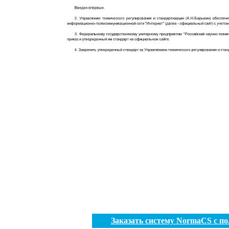
Заказать систему NormaCS с п