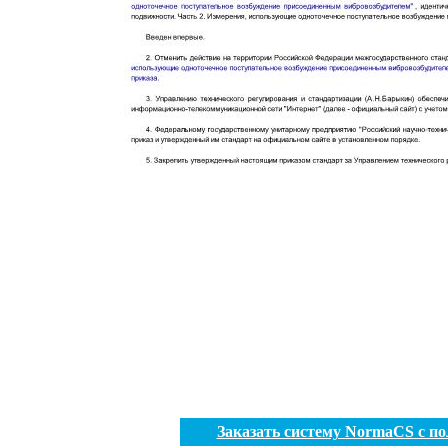
Заказать систему NormaCS с п