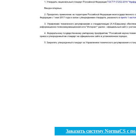
Заказать систему NormaCS с п