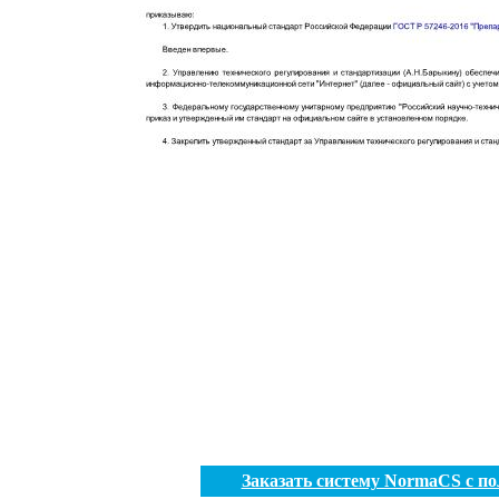
Заказать систему NormaCS с п