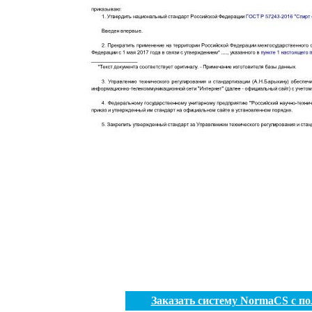
Заказать систему NormaCS с п