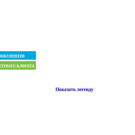
документов
етевого клиента
Показать легенду