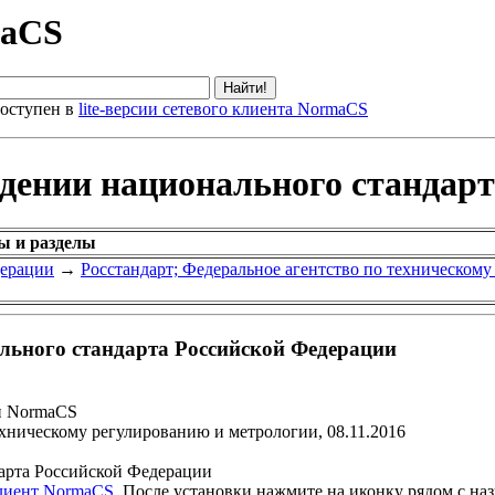
maCS
оступен в
lite-версии сетевого клиента NormaCS
ждении национального стандар
ы и разделы
дерации
→
Росстандарт; Федеральное агентство по техническом
льного стандарта Российской Федерации
и NormaCS
ехническому регулированию и метрологии, 08.11.2016
арта Российской Федерации
клиент NormaCS
. После установки нажмите на иконку рядом с на