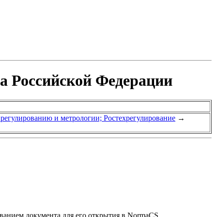
та Российской Федерации
у регулированию и метрологии; Ростехрегулирование
→
званием документа для его открытия в NormaCS