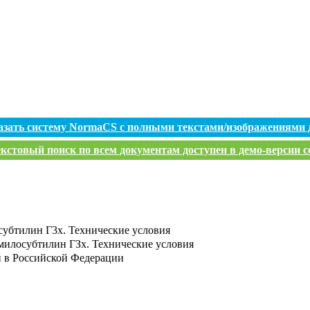
азать систему NormaCS с полными текстами/изображениями 
кстовый поиск по всем документам доступен в демо-версии с
убтилин Г3х. Технические условия
илосубтилин ГЗх. Технические условия
и в Российской Федерации