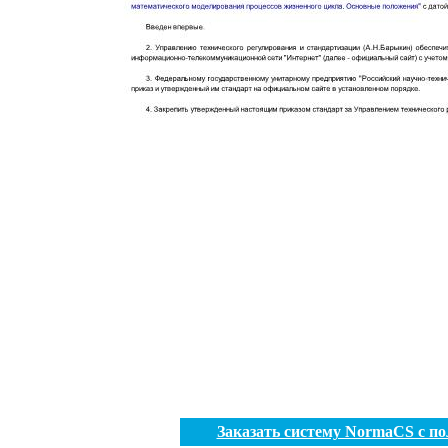
Заказать систему NormaCS с п