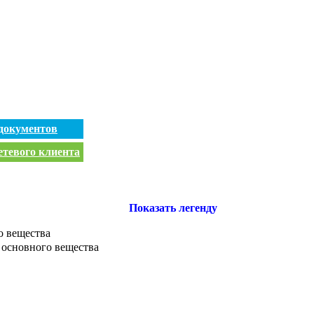
документов
етевого клиента
Показать легенду
о вещества
 основного вещества