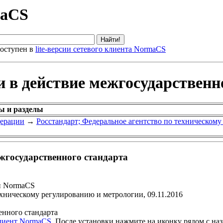
maCS
оступен в
lite-версии сетевого клиента NormaCS
и в действие межгосударственн
ы и разделы
дерации
→
Росстандарт; Федеральное агентство по техническом
ежгосударственного стандарта
и NormaCS
ехническому регулированию и метрологии, 09.11.2016
енного стандарта
клиент NormaCS
. После установки нажмите на иконку рядом с на