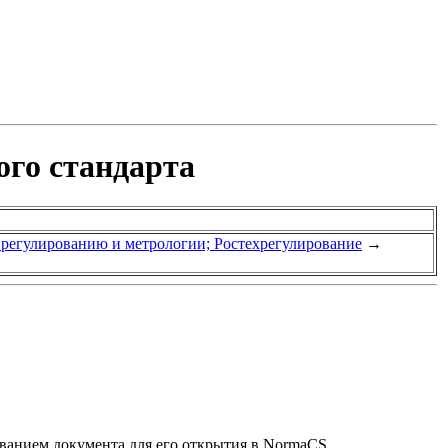
ого стандарта
у регулированию и метрологии; Ростехрегулирование
→
званием документа для его открытия в NormaCS