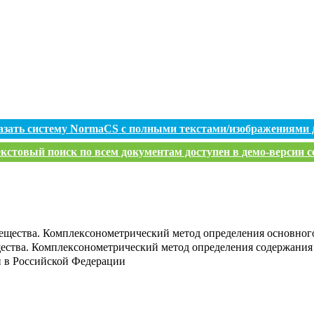
азать систему NormaCS с полными текстами/изображениями 
кстовый поиск по всем документам доступен в демо-версии с
вещества. Комплексонометрический метод определения основног
щества. Комплексонометрический метод определения содержания
и в Российской Федерации