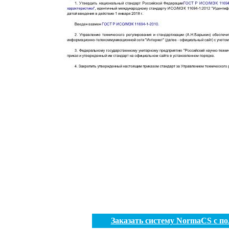
Заказать систему NormaCS с п