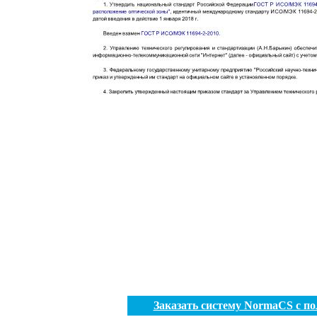
Заказать систему NormaCS с п