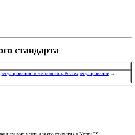
ого стандарта
у регулированию и метрологии; Ростехрегулирование
→
званием документа для его открытия в NormaCS