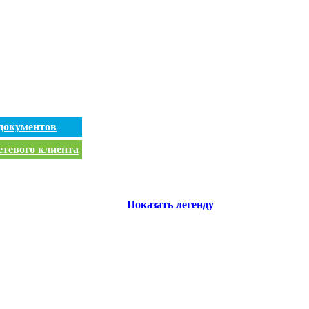
документов
етевого клиента
Показать легенду