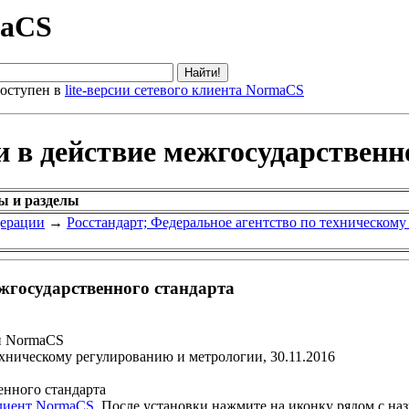
maCS
оступен в
lite-версии сетевого клиента NormaCS
и в действие межгосударственн
ы и разделы
дерации
→
Росстандарт; Федеральное агентство по техническом
ежгосударственного стандарта
и NormaCS
ехническому регулированию и метрологии, 30.11.2016
енного стандарта
клиент NormaCS
. После установки нажмите на иконку рядом с на