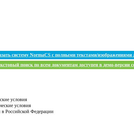
азать систему NormaCS с полными текстами/изображениями 
кстовый поиск по всем документам доступен в демо-версии с
ские условия
ческие условия
и в Российской Федерации