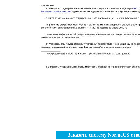
Заказать систему NormaCS с п