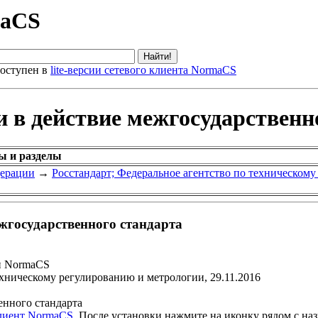
maCS
оступен в
lite-версии сетевого клиента NormaCS
и в действие межгосударственн
ы и разделы
дерации
→
Росстандарт; Федеральное агентство по техническом
ежгосударственного стандарта
и NormaCS
ехническому регулированию и метрологии, 29.11.2016
енного стандарта
клиент NormaCS
. После установки нажмите на иконку рядом с на