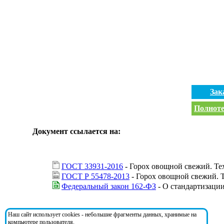
Зак
Полноте
Документ ссылается на:
ГОСТ 33931-2016
- Горох овощной свежий. Те
ГОСТ Р 55478-2013
- Горох овощной свежий. 
Федеральный закон 162-ФЗ
- О стандартизаци
На документ ссылаются:
Наш сайт использует cookies - небольшие фрагменты данных, хранимые на
компьютере пользователя.