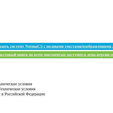
азать систему NormaCS с полными текстами/изображениями 
кстовый поиск по всем документам доступен в демо-версии с
хнические условия
Технические условия
и в Российской Федерации