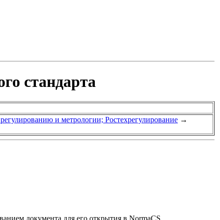
ого стандарта
у регулированию и метрологии; Ростехрегулирование
→
званием документа для его открытия в NormaCS