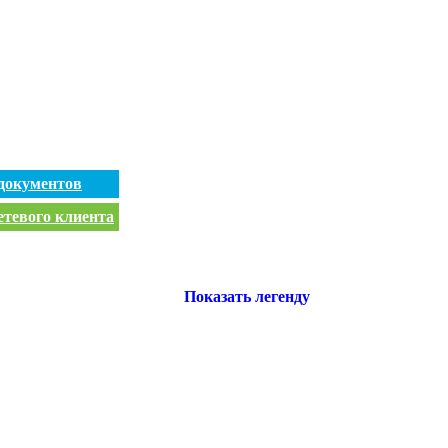
документов
етевого клиента
Показать легенду