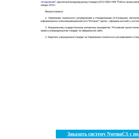
Заказать систему NormaCS с п