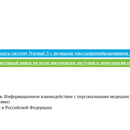
азать систему NormaCS с полными текстами/изображениями 
кстовый поиск по всем документам доступен в демо-версии с
я. Информационное взаимодействие с персональными медицинск
иями)
и в Российской Федерации