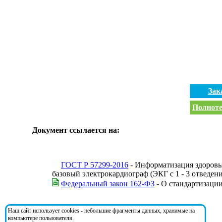
Зак
Полноте
Документ ссылается на:
ГОСТ Р 57299-2016
- Информатизация здоровь
базовый электрокардиограф (ЭКГ c 1 - 3 отведен
Федеральный закон 162-ФЗ
- О стандартизаци
На документ ссылаются:
Наш сайт использует cookies - небольшие фрагменты данных, хранимые на
компьютере пользователя.