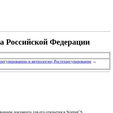
та Российской Федерации
у регулированию и метрологии; Ростехрегулирование
→
званием документа для его открытия в NormaCS