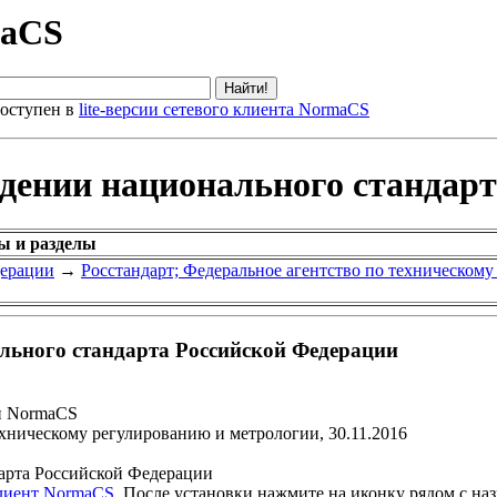
maCS
оступен в
lite-версии сетевого клиента NormaCS
ждении национального стандар
ы и разделы
дерации
→
Росстандарт; Федеральное агентство по техническом
льного стандарта Российской Федерации
и NormaCS
ехническому регулированию и метрологии, 30.11.2016
арта Российской Федерации
клиент NormaCS
. После установки нажмите на иконку рядом с на