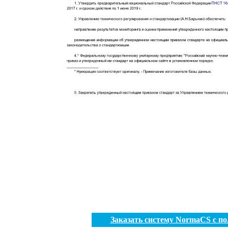
Заказать систему NormaCS с п