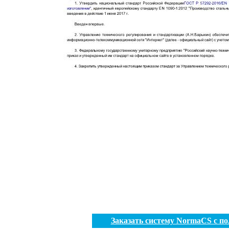
Заказать систему NormaCS с п