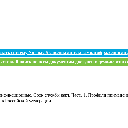
азать систему NormaCS с полными текстами/изображениями 
кстовый поиск по всем документам доступен в демо-версии с
тификационные. Срок службы карт. Часть 1. Профили применени
и в Российской Федерации