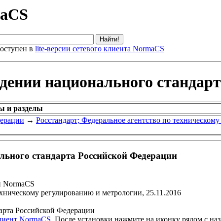
maCS
оступен в
lite-версии сетевого клиента NormaCS
ждении национального стандар
ы и разделы
дерации
→
Росстандарт; Федеральное агентство по техническом
льного стандарта Российской Федерации
и NormaCS
ехническому регулированию и метрологии, 25.11.2016
арта Российской Федерации
клиент NormaCS
. После установки нажмите на иконку рядом с на