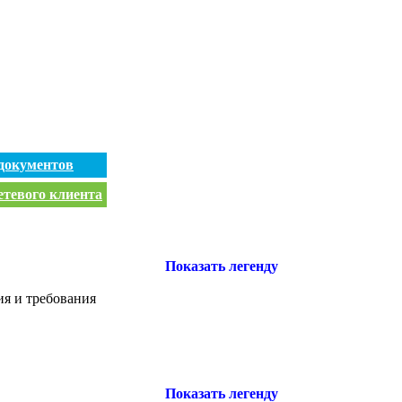
документов
етевого клиента
Показать легенду
я и требования
Показать легенду