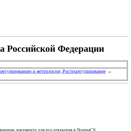
та Российской Федерации
у регулированию и метрологии; Ростехрегулирование
→
званием документа для его открытия в NormaCS