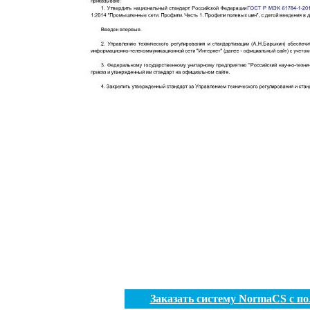
Заказать систему NormaCS с п