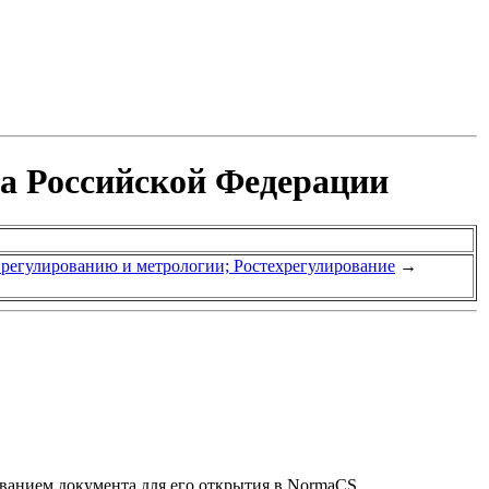
та Российской Федерации
у регулированию и метрологии; Ростехрегулирование
→
званием документа для его открытия в NormaCS