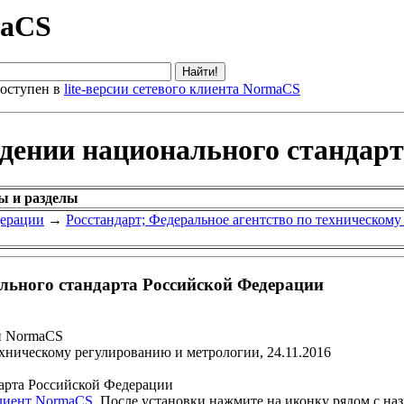
maCS
оступен в
lite-версии сетевого клиента NormaCS
ждении национального стандар
ы и разделы
дерации
→
Росстандарт; Федеральное агентство по техническом
льного стандарта Российской Федерации
и NormaCS
ехническому регулированию и метрологии, 24.11.2016
арта Российской Федерации
клиент NormaCS
. После установки нажмите на иконку рядом с на