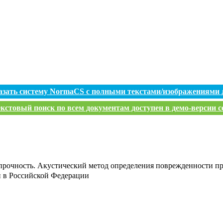
азать систему NormaCS с полными текстами/изображениями 
кстовый поиск по всем документам доступен в демо-версии с
 прочность. Акустический метод определения поврежденности п
и в Российской Федерации