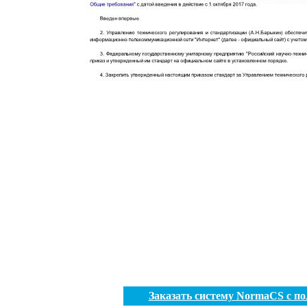
Заказать систему NormaCS с п