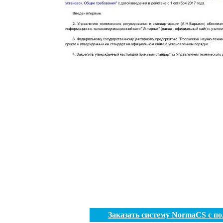
Заказать систему NormaCS с п