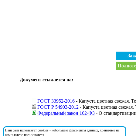
Зак
Полноте
Документ ссылается на:
ГОСТ 33952-2016
- Капуста цветная свежая. Т
ГОСТ Р 54903-2012
- Капуста цветная свежая.
Федеральный закон 162-ФЗ
- О стандартизаци
На документ ссылаются:
Наш сайт использует cookies - небольшие фрагменты данных, хранимые на
компьютере пользователя.