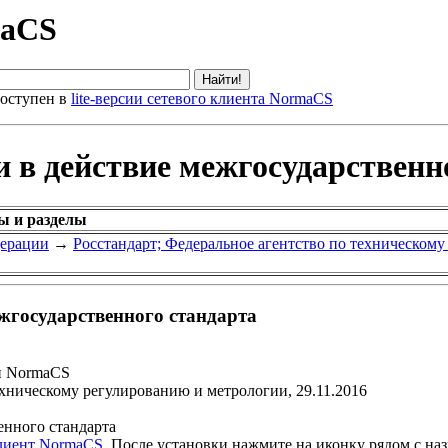
maCS
оступен в
lite-версии сетевого клиента NormaCS
и в действие межгосударственн
ы и разделы
дерации
→
Росстандарт; Федеральное агентство по техническом
ежгосударственного стандарта
и NormaCS
ехническому регулированию и метрологии, 29.11.2016
енного стандарта
клиент NormaCS
. После установки нажмите на иконку рядом с на