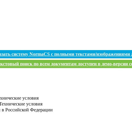
азать систему NormaCS с полными текстами/изображениями 
кстовый поиск по всем документам доступен в демо-версии с
ехнические условия
 Технические условия
и в Российской Федерации