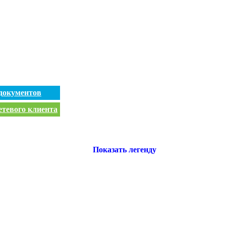
документов
етевого клиента
Показать легенду