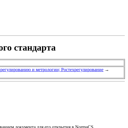
ого стандарта
у регулированию и метрологии; Ростехрегулирование
→
званием документа для его открытия в NormaCS