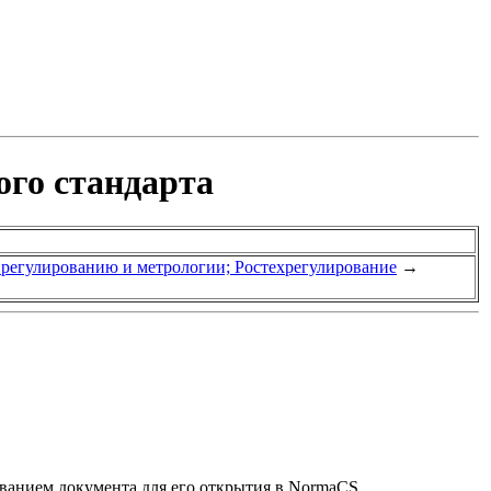
ого стандарта
у регулированию и метрологии; Ростехрегулирование
→
званием документа для его открытия в NormaCS