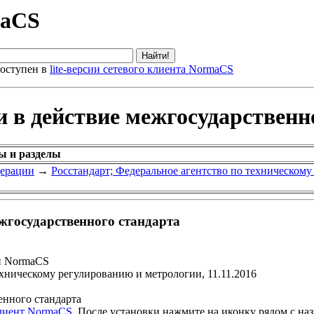
maCS
оступен в
lite-версии сетевого клиента NormaCS
и в действие межгосударственн
ы и разделы
дерации
→
Росстандарт; Федеральное агентство по техническом
ежгосударственного стандарта
и NormaCS
ехническому регулированию и метрологии, 11.11.2016
енного стандарта
клиент NormaCS
. После установки нажмите на иконку рядом с на