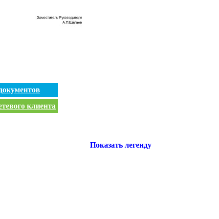
документов
етевого клиента
Показать легенду