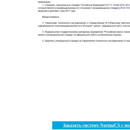
Заказать систему NormaCS с п