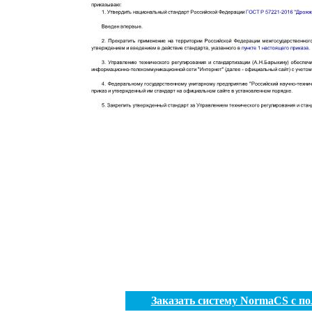
Заказать систему NormaCS с п