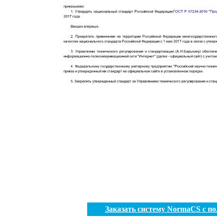
Заказать систему NormaCS с п