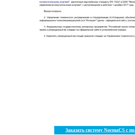
Заказать систему NormaCS с п