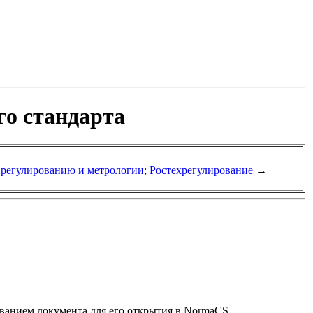
го стандарта
у регулированию и метрологии; Ростехрегулирование
→
званием документа для его открытия в NormaCS