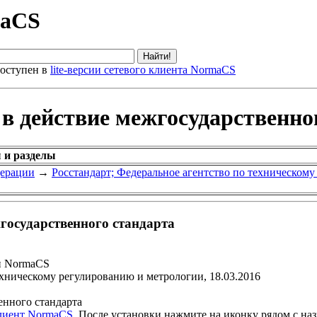
maCS
оступен в
lite-версии сетевого клиента NormaCS
 в действие межгосударственно
 и разделы
дерации
→
Росстандарт; Федеральное агентство по техническом
жгосударственного стандарта
и NormaCS
ехническому регулированию и метрологии, 18.03.2016
енного стандарта
клиент NormaCS
. После установки нажмите на иконку рядом с на