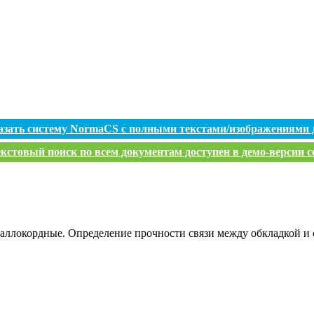
азать систему NormaCS с полными текстами/изображениями 
кстовый поиск по всем документам доступен в демо-версии с
аллокордные. Определение прочности связи между обкладкой и