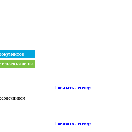
документов
етевого клиента
Показать легенду
 сердечником
Показать легенду