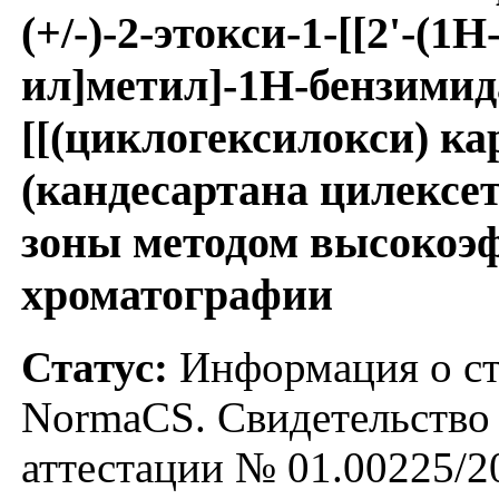
(+/-)-2-этокси-1-[[2'-(1
ил]метил]-1Н-бензимид
[[(циклогексилокси) к
(кандесартана цилексет
зоны методом высокоэ
хроматографии
Статус:
Информация о ста
NormaCS. Свидетельство 
аттестации № 01.00225/2