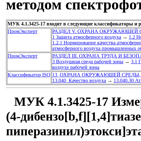
методом спектрофо
МУК 4.1.3425-17 входит в следующие классификаторы и 
ПромЭксперт
РАЗДЕЛ V. ОХРАНА ОКРУЖАЮЩЕЙ
1 Защита атмосферного воздуха
→
1.2 Н
1.2.1 Нормирование качества атмосферн
атмосферного воздуха промышленных об
ПромЭксперт
РАЗДЕЛ III. ОХРАНА ТРУДА И БЕЗО
3 Воздушная среда рабочей зоны
→
3.1 
воздухе рабочей зоны
Классификатор ISO
13 ОХРАНА ОКРУЖАЮЩЕЙ СРЕДЫ,
13.040 Качество воздуха
→
13.040.30 А
МУК 4.1.3425-17 Изме
(4-дибензо[b,f][1,4]тиаз
пиперазинил)этокси]эта