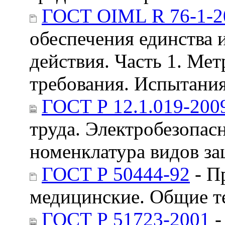
ГОСТ OIML R 76-1-2
обеспечения единства 
действия. Часть 1. Ме
требования. Испытани
ГОСТ Р 12.1.019-200
труда. Электробезопас
номенклатура видов з
ГОСТ Р 50444-92
- П
медицинские. Общие т
ГОСТ Р 51723-2001
-