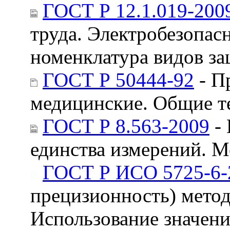
ГОСТ Р 12.1.019-200
труда. Электробезопас
номенклатура видов з
ГОСТ Р 50444-92
- П
медицинские. Общие т
ГОСТ Р 8.563-2009
- 
единства измерений. М
ГОСТ Р ИСО 5725-6-
прецизионность) методо
Использование значени