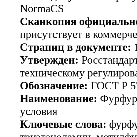
NormaCS
Сканкопия официально
присутствует в коммерч
Страниц в документе:
Утвержден:
Росстандарт
техническому регулиров
Обозначение:
ГОСТ Р 5
Наименование:
Фурфуро
условия
Ключевые слова:
фурфу
триэтаноламин, метилфу