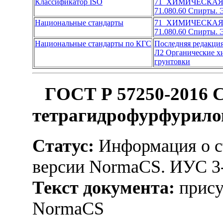
Классификатор ISO
71 ХИМИЧЕСКА
71.080.60 Спирты.
Национальные стандарты
71 ХИМИЧЕСКА
71.080.60 Спирты.
Национальные стандарты по КГС
Последняя редакци
Л2 Органические х
грунтовки
ГОСТ Р 57250-2016 
тетрагидрофурфурилов
Статус:
Информация о ст
версии NormaCS. ИУС 3
Текст документа:
прису
NormaCS