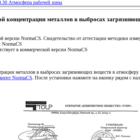
0.30 Атмосфера рабочей зоны
й концентрации металлов в выбросах загрязняющих
 версии NormaCS. Свидетельство от аттестации методики измерен
и NormaCS
ствует в коммерческой версии NormaCS
рации металлов в выбросах загрязняющих веществ в атмосферу
клиент NormaCS
. После установки нажмите на иконку рядом с на