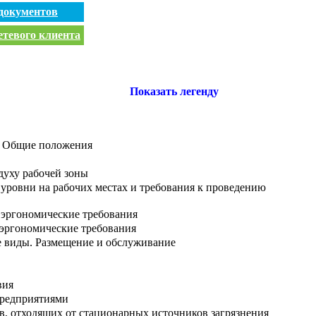
документов
етевого клиента
Показать легенду
а. Общие положения
духу рабочей зоны
 уровни на рабочих местах и требования к проведению
е эргономические требования
 эргономические требования
е виды. Размещение и обслуживание
вия
предприятиями
в, отходящих от стационарных источников загрязнения