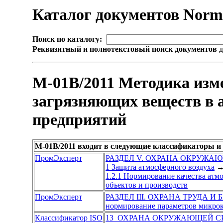
Каталог документов Nor
Поиск по каталогу:
Реквизитный и полнотекстовый поиск документов
д
М-01В/2011 Методика изм
загрязняющих веществ в 
предприятий
М-01В/2011 входит в следующие классификаторы и
ПромЭксперт
РАЗДЕЛ V. ОХРАНА ОКРУЖА
1 Защита атмосферного воздуха
1.2.1 Нормирование качества атм
объектов и производств
ПромЭксперт
РАЗДЕЛ III. ОХРАНА ТРУДА И
нормирование параметров микрок
Классификатор ISO
13 ОХРАНА ОКРУЖАЮЩЕЙ СР