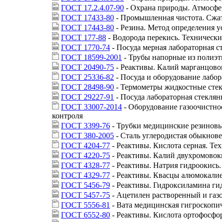
ГОСТ 17.2.4.07-90
- Охрана природы. Атмосфер
ГОСТ 17433-80
- Промышленная чистота. Сжат
ГОСТ 17443-80
- Резина. Метод определения 
ГОСТ 177-88
- Водорода перекись. Технически
ГОСТ 1770-74
- Посуда мерная лабораторная с
ГОСТ 18599-2001
- Трубы напорные из полиэт
ГОСТ 20490-75
- Реактивы. Калий марганцово
ГОСТ 25336-82
- Посуда и оборудование лабо
ГОСТ 28498-90
- Термометры жидкостные сте
ГОСТ 29227-91
- Посуда лабораторная стеклян
ГОСТ 33007-2014
- Оборудование газоочистно
контроля
ГОСТ 3399-76
- Трубки медицинские резиновы
ГОСТ 380-2005
- Сталь углеродистая обыкнове
ГОСТ 4204-77
- Реактивы. Кислота серная. Те
ГОСТ 4220-75
- Реактивы. Калий двухромовок
ГОСТ 4328-77
- Реактивы. Натрия гидроокись.
ГОСТ 4329-77
- Реактивы. Квасцы алюмокалие
ГОСТ 5456-79
- Реактивы. Гидроксиламина ги
ГОСТ 5457-75
- Ацетилен растворенный и газ
ГОСТ 5556-81
- Вата медицинская гигроскопич
ГОСТ 6552-80
- Реактивы. Кислота ортофосфо