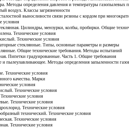
а. Методы определения давления и температуры газопылевых п
ый воздух. Классы загрязненности
усталостной выносливости связи резины с кордом при многокра
е условия
теклянная. Цилиндры, мензурки, колбы, пробирки. Общие техни
илена. Технические условия
кислый. Технические условия
раторные стеклянные. Типы, основные параметры и размеры
клянные. Общие технические требования. Методы испытаний
ная. Пипетки градуированные. Часть 1. Общие требования
е и пылеулавливающее. Методы определения запыленности газо
е. Технические условия
нного качества. Марки
хнические условия
ислый. Технические условия
 Технические условия
вые. Технические условия
дрохлорид. Технические условия
ообразный технический. Технические условия
еская. Технические условия
рная. Технические условия