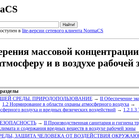
maCS
оступен в
lite-версии сетевого клиента NormaCS
ерения массовой концентрации
атмосферу и в воздухе рабоче
 разделы
ЮЩЕЙ СРЕДЫ. ПРИРОДОПОЛЬЗОВАНИЕ
→
II Обеспечение э
→
1.2 Нормирование в области охраны атмосферного воздуха
→
осферного воздуха и вредных физических воздействий
→
1.2.1.
 БЕЗОПАСНОСТЬ
→
II Производственная санитария и гигиена т
лимата и содержания вредных веществ в воздухе рабочей зоны
ЕДЫ, ЗАЩИТА ЧЕЛОВЕКА ОТ ВОЗДЕЙСТВИЯ ОКРУЖАЮ