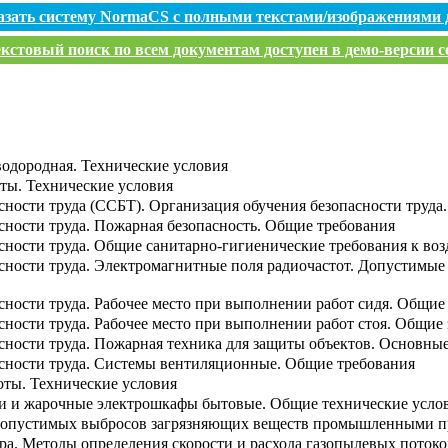
азать систему NormaCS с полными текстами/изображениями 
кстовый поиск по всем документам доступен в демо-версии с
водородная. Технические условия
оты. Технические условия
асности труда (ССБТ). Организация обучения безопасности труд
сности труда. Пожарная безопасность. Общие требования
сности труда. Общие санитарно-гигиенические требования к воз
асности труда. Электромагнитные поля радиочастот. Допустимые
сности труда. Рабочее место при выполнении работ сидя. Общи
сности труда. Рабочее место при выполнении работ стоя. Общие
асности труда. Пожарная техника для защиты объектов. Основны
асности труда. Системы вентиляционные. Общие требования
оты. Технические условия
и и жарочные электрошкафы бытовые. Общие технические усло
 допустимых выбросов загрязняющих веществ промышленными 
а. Методы определения скорости и расхода газопылевых потоко