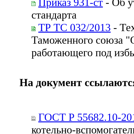
Приказ 931-ст
- Об 
стандарта
ТР ТС 032/2013
- Те
Таможенного союза "О
работающего под изб
На документ ссылаютс
ГОСТ Р 55682.10-20
котельно-вспомогател